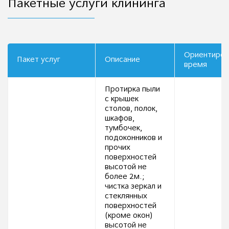
Пакетные услуги клининга
Ориентиров
Пакет услуг
Описание
время
Протирка пыли
с крышек
столов, полок,
шкафов,
тумбочек,
подоконников и
прочих
поверхностей
высотой не
более 2м.;
чистка зеркал и
стеклянных
поверхностей
(кроме окон)
высотой не