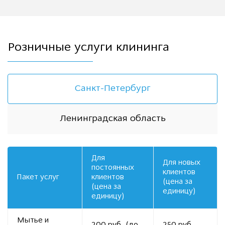
Розничные услуги клининга
Санкт-Петербург
Ленинградская область
Для
Для новых
постоянных
клиентов
Пакет услуг
клиентов
(цена за
(цена за
единицу)
единицу)
Мытье и