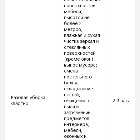
со всех внешних
поверхностей
мебели,
высотой не
более 2
метров;
влажная и сухая
чистка зеркал и
стеклянных
поверхностей
(кроме окон);
вынос мусора;
смена
постельного
белья;
складывание
вещей;
Разовая уборка
очищение от
2-3 часа
квартир
пыли и
загрязнений
предметов
интерьера,
мебели,
оконных и