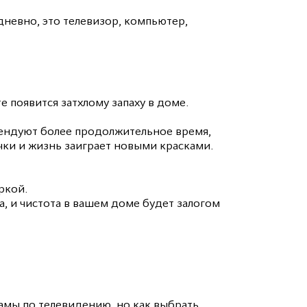
дневно, это телевизор, компьютер,
 появится затхлому запаху в доме.
мендуют более продолжительное время,
чки и жизнь заиграет новыми красками.
ркой.
, и чистота в вашем доме будет залогом
амы по телевидению, но как выбрать