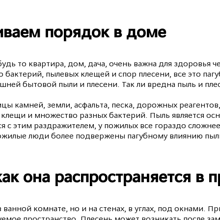
ваем порядок в доме
удь то квартира, дом, дача, очень важна для здоровья 
 бактерий, пылевых клещей и спор плесени, все это пагу
ней бытовой пыли и плесени. Так ли вредна пыль и плес
ицы камней, земли, асфальта, песка, дорожных реагенто
 клещи и множество разных бактерий. Пыль является ос
ся с этим раздражителем, у пожилых все гораздо сложн
жилые люди более подвержены пагубному влиянию пыли н
как она распространяется в 
 ванной комнате, но и на стенах, в углах, под окнами. 
емое пространство. Плесень может возникать после за