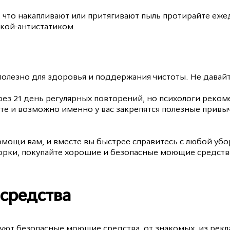
, что накапливают или притягивают пыль протирайте еже
пкой-антистатиком.
олезно для здоровья и поддержания чистоты. Не давайте
ез 21 день регулярных повторений, но психологи реко
ите и возможно именно у вас закрепятся полезные привы
мощи вам, и вместе вы быстрее справитесь с любой убо
орки, покупайте хорошие и безопасные моющие средства
средства
вуют безопасные моющие средства, от знакомых, из рекл