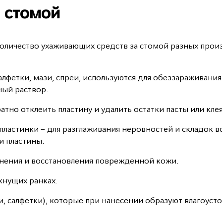
а стомой
оличество ухаживающих средств за стомой разных прои
алфетки, мази, спреи, используются для обеззараживани
ый раствор.
атно отклеить пластину и удалить остатки пасты или клея
, пластинки – для разглаживания неровностей и складок 
и пластины.
жнения и восстановления поврежденной кожи.
окнущих ранках.
ли, салфетки), которые при нанесении образуют влагоуст