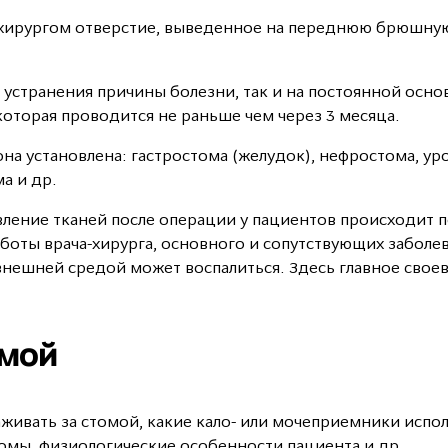
хирургом отверстие, выведенное на переднюю брюшную 
 устранения причины болезни, так и на постоянной осно
оторая проводится не раньше чем через 3 месяца.
она установлена: гастростома (желудок), нефростома, у
а и др.
ление тканей после операции у пациентов происходит по
аботы врача-хирурга, основного и сопутствующих заболе
с внешней средой может воспалиться. Здесь главное св
омой
ивать за стомой, какие кало- или мочеприемники исполь
омы, физиологические особенности пациента и др.