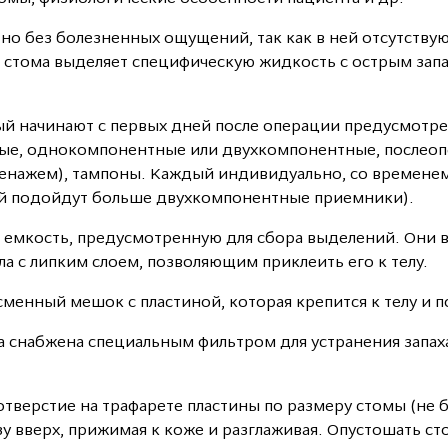
но без болезненных ощущений, так как в ней отсутству
я стома выделяет специфическую жидкость с острым зап
ый начинают с первых дней после операции предусмотр
ые, однокомпонентные или двухкомпонентные, послеоп
енажем), тампоны. Каждый индивидуально, со временем
ей подойдут больше двухкомпонентные приемники).
емкость, предусмотренную для сбора выделений. Они 
а с липким слоем, позволяющим приклеить его к телу.
сменный мешок с пластиной, которая крепится к телу и п
 снабжена специальным фильтром для устранения запаха
тверстие на трафарете пластины по размеру стомы (не б
у вверх, прижимая к коже и разглаживая. Опустошать с