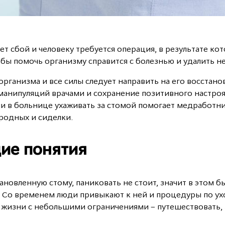
т сбой и человеку требуется операция, в результате ко
бы помочь организму справится с болезнью и удалить н
рганизма и все силы следует направить на его восстано
анипуляций врачами и сохранение позитивного настроя,
и в больнице ухаживать за стомой помогает медработник
родных и сиделки.
щие понятия
ановленную стому, паниковать не стоит, значит в этом 
и. Со временем люди привыкают к ней и процедуры по у
изни с небольшими ограничениями – путешествовать, з