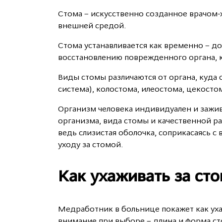
Стома – искусственно созданное врачом-
внешней средой.
Стома устанавливается как временно – до
восстановлению поврежденного органа, к
Виды стомы различаются от органа, куда 
система), колостома, илеостома, цекостом
Организм человека индивидуален и зажив
организма, вида стомы и качественной р
ведь слизистая оболочка, соприкасаясь 
уходу за стомой.
Как ухаживать за ст
Медработник в больнице покажет как ухаж
внимание при выборе – длина и форма ст