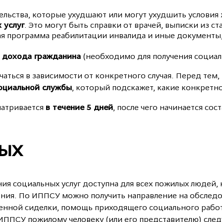
ьства, которые ухудшают или могут ухудшить условия ж
 услуг
. Это могут быть справки от врачей, выписки из 
ая программа реабилитации инвалида и иные документы
 дохода гражданина
(необходимо для получения социал
аться в зависимости от конкретного случая. Перед тем,
социальной службы
, который подскажет, какие конкрет
матривается
в течение 5 дней
, после чего начинается с
ЛЫХ
ия социальных услуг доступна для всех пожилых людей,
чения. По ИППСУ можно получить направление на обследо
твенной сиделки, помощь приходящего социального рабо
 ИППСУ пожилому человеку (или его представителю) след