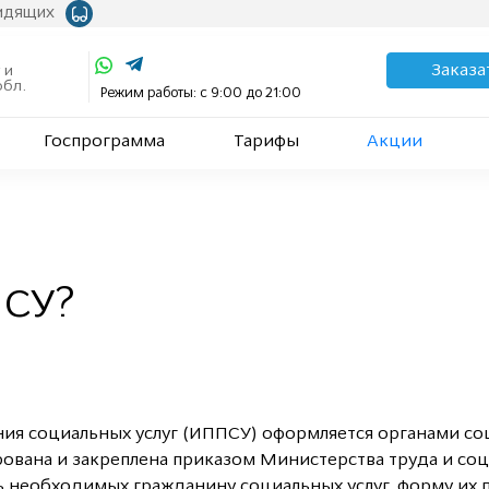
видящих
Заказа
 и
обл.
Режим работы: с 9:00 до 21:00
Госпрограмма
Тарифы
Акции
ПСУ?
ия социальных услуг (ИППСУ) оформляется органами со
вана и закреплена приказом Министерства труда и соц
 необходимых гражданину социальных услуг, форму их п